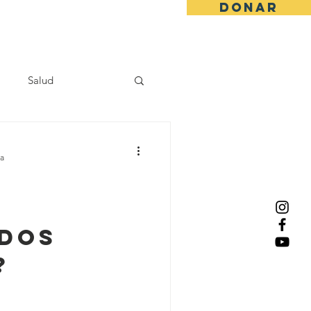
Donar
specialistas
Contacto
Salud
ra
n
dos
?