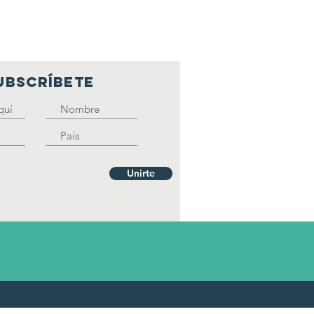
UBSCRíbete
Unirte