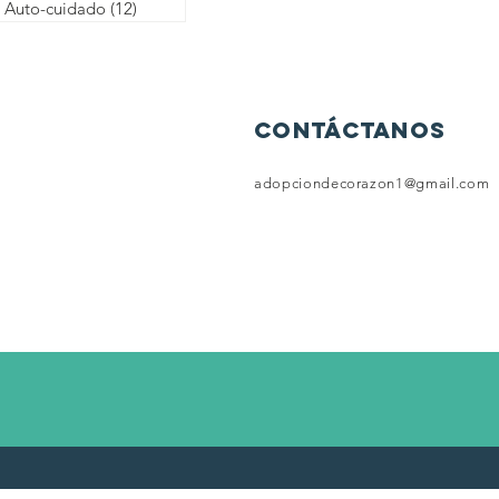
Auto-cuidado
(12)
12 entradas
contáctanos
adopciondecorazon1@gmail.com