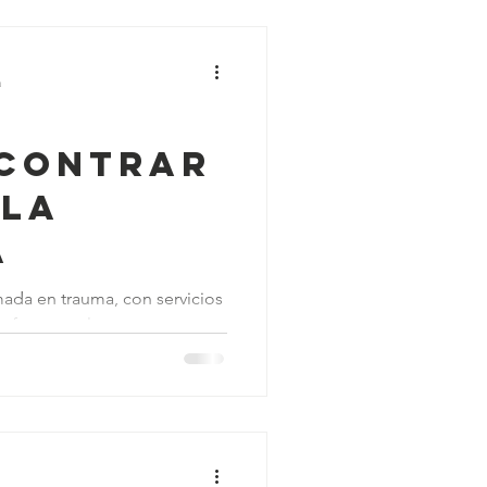
a
contrar
ela
a
ada en trauma, con servicios
enfoque en los trastornos