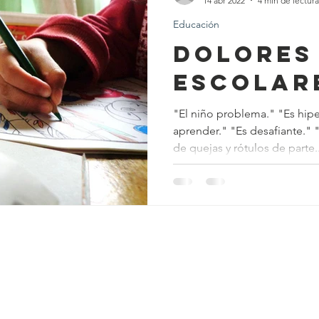
14 abr 2022
4 min de lectura
Educación
Dolores
Escolar
"El niño problema." "Es hiperactiva." "No puede
aprender." "Es desafiante." "¡Un caso perdido!" La lista
de quejas y rótulos de parte..