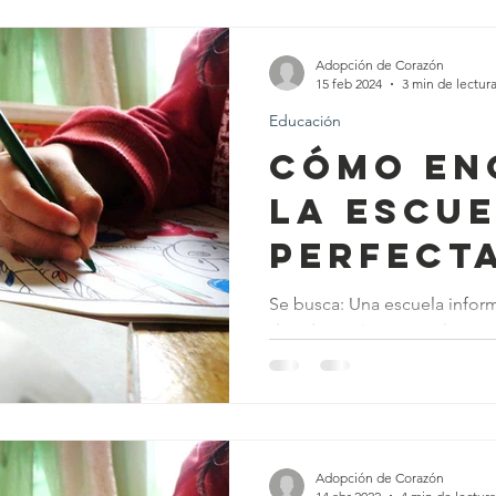
Adopción de Corazón
15 feb 2024
3 min de lectur
Educación
Cómo en
la escu
perfect
Se busca: Una escuela inform
de educación especial y un 
sensoriales y déficit de...
Adopción de Corazón