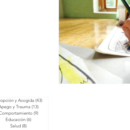
opción y Acogida
(43)
43 entradas
Apego y Trauma
(13)
13 entradas
Comportamiento
(9)
9 entradas
Educación
(6)
6 entradas
Salud
(8)
8 entradas