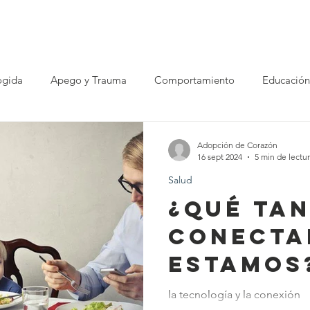
ursos
Historias
En tu región
Sé parte
Directorio de e
ogida
Apego y Trauma
Comportamiento
Educación
Adopción de Corazón
16 sept 2024
5 min de lectu
Salud
¿Qué ta
conecta
estamos
la tecnología y la conexión