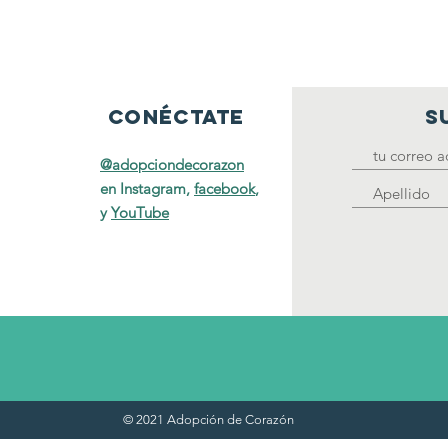
conéctate
S
@adopciondecorazon
en Instagram,
facebook
,
y
YouTube
© 2021 Adopción de Corazón