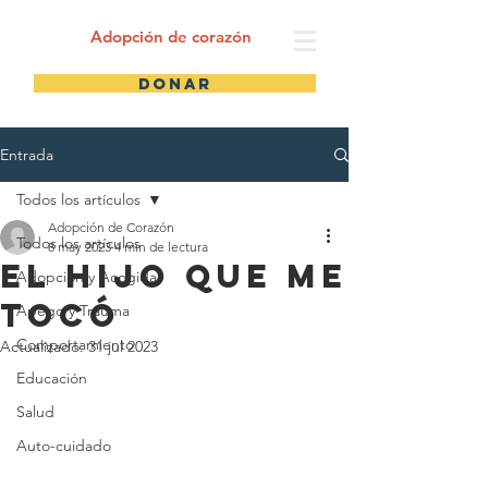
Adopción de corazón
Donar
Entrada
Todos los artículos
Adopción de Corazón
Todos los artículos
8 may 2023
4 min de lectura
El hijo que me
Adopción y Acogida
tocó
Apego y Trauma
Comportamiento
Actualizado:
31 jul 2023
Educación
Salud
Auto-cuidado