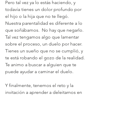
Pero tal vez ya lo estás haciendo, y 
todavía tienes un dolor profundo por 
el hijo o la hija que no te llegó.  
Nuestra parentalidad es diferente a lo 
que soñábamos.  No hay que negarlo.  
Tal vez tengamos algo que lamentar 
sobre el proceso, un duelo por hacer. 
Tienes un sueño que no se cumplió, y 
te está robando el gozo de la realidad.  
Te animo a buscar a alguien que te 
puede ayudar a caminar el duelo.
Y finalmente, tenemos el reto y la 
invitación a aprender a deleitarnos en 
los hijos que sí tenemos.  Si soltamos 
nuestras expectativas y deseos para el 
hijo imaginario e ideal, podremos 
disfrutar al hijo real.  Quiero ver al “hijo 
que me tocó” con los ojos del cielo.  