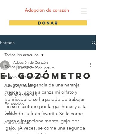
Adopción de corazón
Donar
Entrada
Todos los artículos
Adopción de Corazón
Todos los artículos
1 jul 2024
3 min de lectura
el Gozómetro
Adopción y Acogida
La intensa fragancia de una naranja 
Apego y Trauma
fresca y jugosa alcanza mi olfato y 
Comportamiento
sonrío. Julio se ha parado de trabajar 
Educación
en su escritorio por largas horas y está 
Salud
pelando su fruta favorita. Se la come 
lenta e intencionalmente, gajo por 
Auto-cuidado
gajo. ¡A veces, se come una segunda 