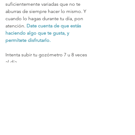
suficientemente variadas que no te 
aburras de siempre hacer lo mismo. Y 
cuando lo hagas durante tu día, pon 
atención. 
Date cuenta de que estás 
haciendo algo que te gusta, y 
permítete disfrutarlo. 
Intenta subir tu gozómetro 7 u 8 veces 
al día. 
Tu familia, colegas y comunidad te lo 
agradecerán.
Y creo que tú también.
parentalidad
Tips
Pautas
emociones
Auto-cuidado