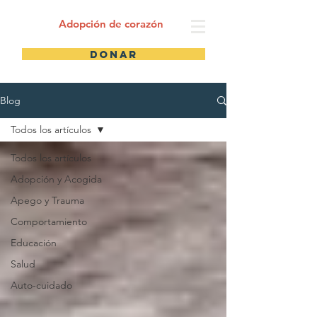
Adopción de corazón
Donar
Blog
Todos los artículos
Todos los artículos
Adopción y Acogida
Apego y Trauma
Comportamiento
Educación
Salud
Auto-cuidado